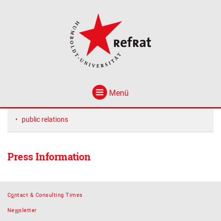
Menü
public relations
Press Information
C
o
ntact & Consulting Times
Ne
w
sletter