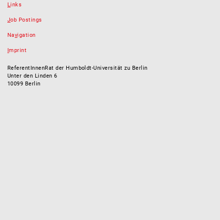
L
inks
J
ob Postings
Na
v
igation
I
mprint
ReferentInnenRat der Humboldt-Universität zu Berlin
Unter den Linden 6
10099 Berlin