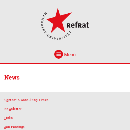
Menü
News
C
o
ntact & Consulting Times
Ne
w
sletter
L
inks
J
ob Postings