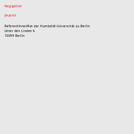
Na
v
igation
I
mprint
ReferentInnenRat der Humboldt-Universität zu Berlin
Unter den Linden 6
10099 Berlin