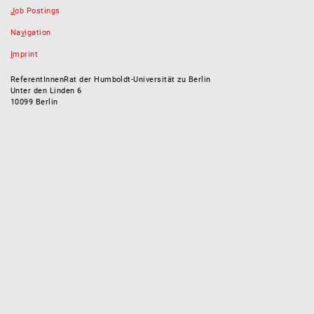
J
ob Postings
Na
v
igation
I
mprint
ReferentInnenRat der Humboldt-Universität zu Berlin
Unter den Linden 6
10099 Berlin