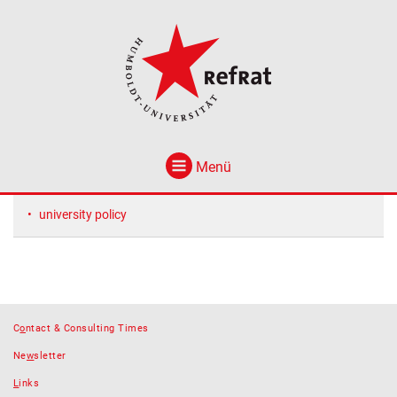
Menü
university policy
C
o
ntact & Consulting Times
Ne
w
sletter
L
inks