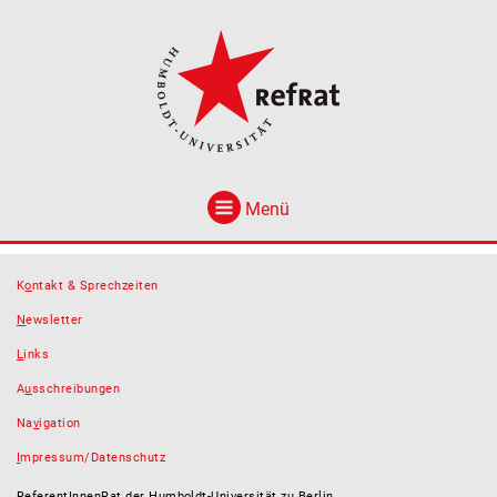
Menü
K
o
ntakt & Sprechzeiten
N
ewsletter
L
inks
A
u
sschreibungen
Na
v
igation
I
mpressum/Datenschutz
ReferentInnenRat der Humboldt-Universität zu Berlin